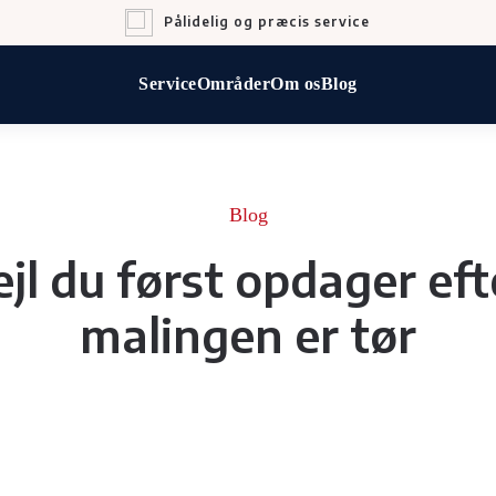
Pålidelig og præcis service
Service
Områder
Om os
Blog
Blog
ejl du først opdager eft
malingen er tør