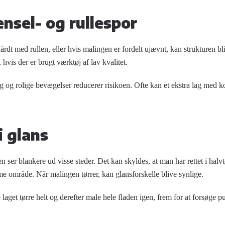
ensel- og rullespor
hårdt med rullen, eller hvis malingen er fordelt ujævnt, kan strukturen bl
 hvis der er brugt værktøj af lav kvalitet.
g rolige bevægelser reducerer risikoen. Ofte kan et ekstra lag med ko
i glans
 ser blankere ud visse steder. Det kan skyldes, at man har rettet i halvt
område. Når malingen tørrer, kan glansforskelle blive synlige.
e laget tørre helt og derefter male hele fladen igen, frem for at forsøge pu