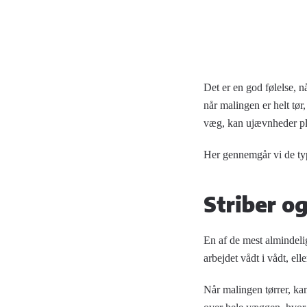
Det er en god følelse, n
når malingen er helt tør
væg, kan ujævnheder pl
Her gennemgår vi de typ
Striber o
En af de mest almindelig
arbejdet vådt i vådt, el
Når malingen tørrer, kan