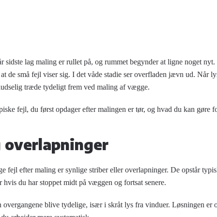
år sidste lag maling er rullet på, og rummet begynder at ligne noget nyt. 
, at de små fejl viser sig. I det våde stadie ser overfladen jævn ud. Når 
udselig træde tydeligt frem ved
maling af vægge
.
iske fejl, du først opdager efter malingen er tør, og hvad du kan gøre 
g overlapninger
e fejl efter maling er synlige striber eller overlapninger. De opstår typi
ler hvis du har stoppet midt på væggen og fortsat senere.
 overgangene blive tydelige, især i skråt lys fra vinduer. Løsningen er o