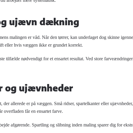
du arbejder mere systematisk.
og ujævn dækning
ens malingen er våd. Når den tørrer, kan underlaget dog skinne igenne
ft eller hvis væggen ikke er grundet korrekt.
este tilfælde nødvendigt for et ensartet resultat. Ved store farveændring
r og ujævnheder
 der allerede er på væggen. Små ridser, spartelkanter eller ujævnheder,
år overfladen får en ensartet farve.
bejde afgørende. Spartling og slibning inden maling sparer dig for ekstr