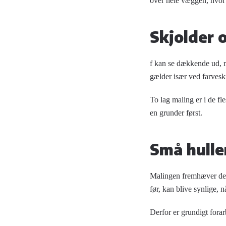
over hele væggen, hvor 
Skjolder 
f kan se dækkende ud, m
gælder især ved farveski
To lag maling er i de fl
en grunder først.
Små hulle
Malingen fremhæver det,
før, kan blive synlige, n
Derfor er grundigt forar