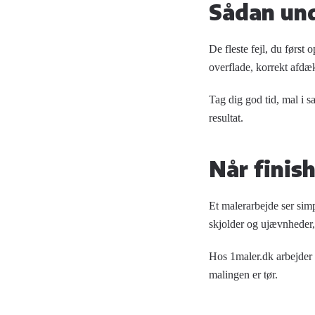
Sådan und
De fleste fejl, du først 
overflade, korrekt afdæ
Tag dig god tid, mal i s
resultat.
Når finis
Et malerarbejde ser simp
skjolder og ujævnheder, 
Hos 1maler.dk arbejder v
malingen er tør.