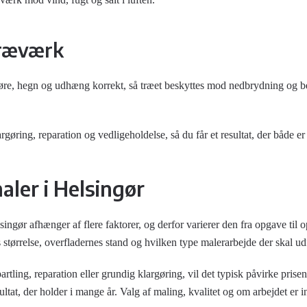
træværk
øre, hegn og udhæng korrekt, så træet beskyttes mod nedbrydning og be
gøring, reparation og vedligeholdelse, så du får et resultat, der både e
aler i Helsingør
singør afhænger af flere faktorer, og derfor varierer den fra opgave til
 størrelse, overfladernes stand og hvilken type malerarbejde der skal ud
artling, reparation eller grundig klargøring, vil det typisk påvirke prisen
ultat, der holder i mange år. Valg af maling, kvalitet og om arbejdet er 