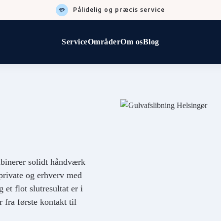
Pålidelig og præcis service
Service
Områder
Om os
Blog
mbinerer solidt håndværk
 private og erhverv med
et flot slutresultat er i
fra første kontakt til