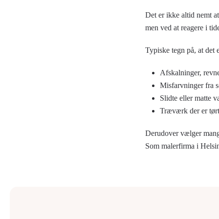
Det er ikke altid nemt a
men ved at reagere i ti
Typiske tegn på, at det e
Afskalninger, revne
Misfarvninger fra so
Slidte eller matte 
Træværk der er tørt
Derudover vælger mange a
Som malerfirma i Helsin