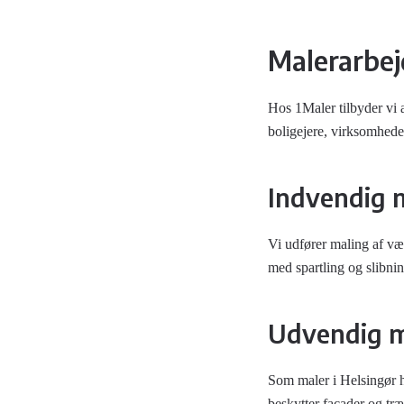
Malerarbej
Hos 1Maler tilbyder vi 
boligejere, virksomheder
Indvendig m
Vi udfører maling af væg
med spartling og slibnin
Udvendig ma
Som maler i Helsingør h
beskytter facader og træ