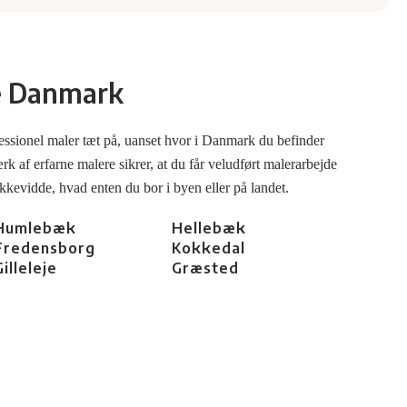
e Danmark
essionel maler tæt på, uanset hvor i Danmark du befinder
 af erfarne malere sikrer, at du får veludført malerarbejde
ækkevidde, hvad enten du bor i byen eller på landet.
Humlebæk
Hellebæk
Fredensborg
Kokkedal
Gilleleje
Græsted