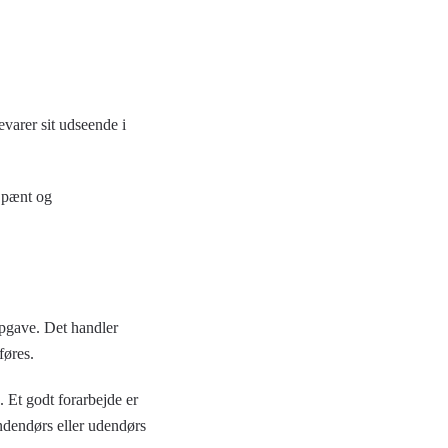
varer sit udseende i
r pænt og
 opgave. Det handler
føres.
. Et godt forarbejde er
indendørs eller udendørs