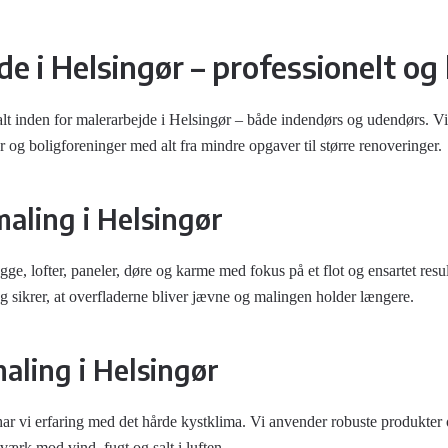
de i Helsingør – professionelt og
alt inden for malerarbejde i Helsingør – både indendørs og udendørs. Vi
 og boligforeninger med alt fra mindre opgaver til større renoveringer.
aling i Helsingør
ge, lofter, paneler, døre og karme med fokus på et flot og ensartet resu
g sikrer, at overfladerne bliver jævne og malingen holder længere.
ling i Helsingør
ar vi erfaring med det hårde kystklima. Vi anvender robuste produkter 
værk mod vind, fugt og salt i luften.