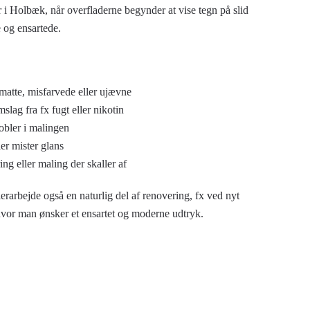
er i Holbæk, når overfladerne begynder at vise tegn på slid
 og ensartede.
matte, misfarvede eller ujævne
mslag fra fx fugt eller nikotin
bobler i malingen
ler mister glans
ng eller maling der skaller af
rarbejde også en naturlig del af renovering, fx ved nyt
 hvor man ønsker et ensartet og moderne udtryk.