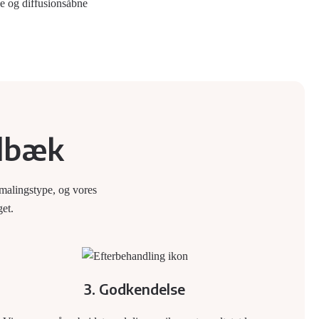
ge og diffusionsåbne
olbæk
 malingstype, og vores
get.
3. Godkendelse