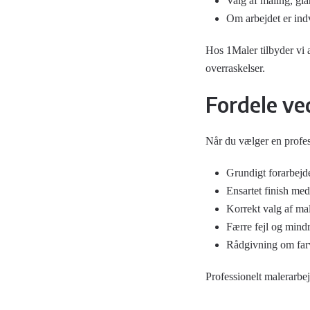
Valg af maling, gla
Om arbejdet er ind
Hos 1Maler tilbyder vi al
overraskelser.
Fordele ve
Når du vælger en profes
Grundigt forarbejd
Ensartet finish me
Korrekt valg af mal
Færre fejl og mindr
Rådgivning om farv
Professionelt malerarbej