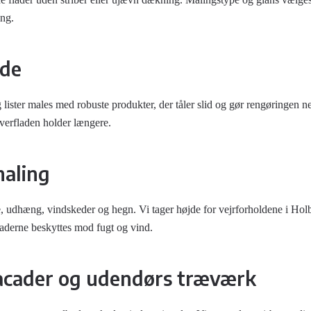
ing.
nde
 lister males med robuste produkter, der tåler slid og gør rengøringen 
verfladen holder længere.
aling
e, udhæng, vindskeder og hegn. Vi tager højde for vejrforholdene i Hol
laderne beskyttes mod fugt og vind.
facader og udendørs træværk