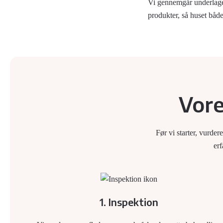
Vi gennemgår underlaget
produkter, så huset båd
Vore
Før vi starter, vurde
erf
1. Inspektion