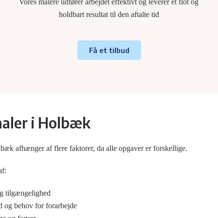
Vores malere udfører arbejdet effektivt og leverer et flot og
holdbart resultat til den aftalte tid
Få et tilbud
maler i Holbæk
bæk afhænger af flere faktorer, da alle opgaver er forskellige.
af:
og tilgængelighed
d og behov for forarbejde