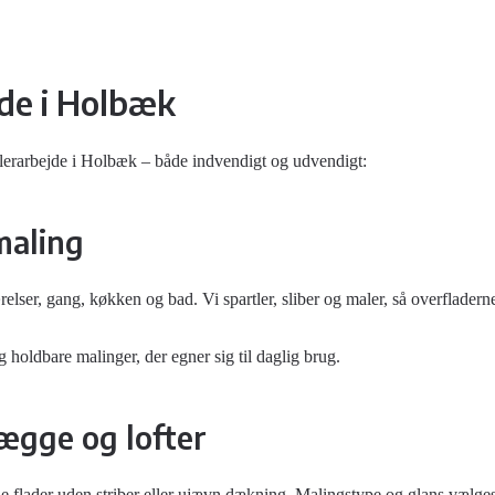
de i Holbæk
alerarbejde i Holbæk – både indvendigt og udvendigt:
maling
relser, gang, køkken og bad. Vi spartler, sliber og maler, så overfladern
holdbare malinger, der egner sig til daglig brug.
ægge og lofter
tede flader uden striber eller ujævn dækning. Malingstype og glans vælg