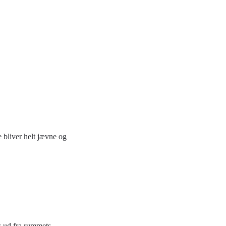
e bliver helt jævne og
es ud fra rummets