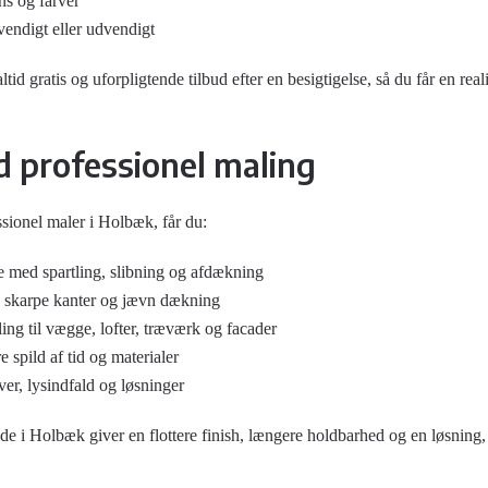
ns og farver
vendigt eller udvendigt
tid gratis og uforpligtende tilbud efter en besigtigelse, så du får en real
d professionel maling
sionel maler i Holbæk, får du:
e med spartling, slibning og afdækning
d skarpe kanter og jævn dækning
ing til vægge, lofter, træværk og facader
e spild af tid og materialer
er, lysindfald og løsninger
de i Holbæk giver en flottere finish, længere holdbarhed og en løsning,