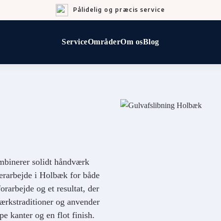
Pålidelig og præcis service
Service
Områder
Om os
Blog
mbinerer solidt håndværk
lerarbejde i Holbæk for både
orarbejde og et resultat, der
værkstraditioner og anvender
pe kanter og en flot finish.