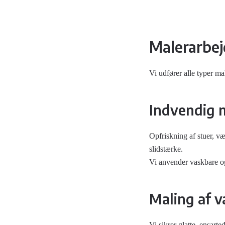
Malerarbej
Vi udfører alle typer m
Indvendig 
Opfriskning af stuer, væ
slidstærke.
Vi anvender vaskbare og 
Maling af v
Vi sikrer glatte, ensar