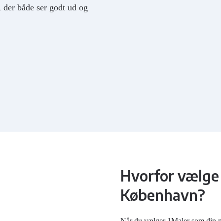
t, der både ser godt ud og
Hvorfor vælge 1
København?
Når du vælger 1Maler som din m