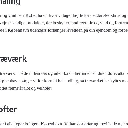
aling
er og vinduer i København, hvor vi tager højde for det danske klima og
vejrbestandige produkter, der beskytter mod regn, frost, vind og foruren
ejde i København udendørs forlænger levetiden på din ejendom og forb
træværk
t træværk – både indendørs og udendørs – herunder vinduer, døre, altane
København sørger vi for korrekt behandling, så træværket beskyttes mo
 det fremstår flot og velholdt.
ofter
er i alle typer boliger i København. Vi har stor erfaring med både nye 