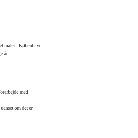
nel maler i København
e år.
 forarbejde med
– uanset om det er