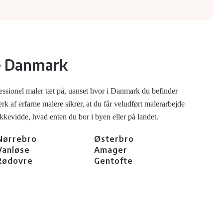
e Danmark
essionel maler tæt på, uanset hvor i Danmark du befinder
 af erfarne malere sikrer, at du får veludført malerarbejde
ækkevidde, hvad enten du bor i byen eller på landet.
Nørrebro
Østerbro
Vanløse
Amager
Rødovre
Gentofte