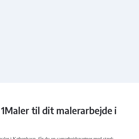
Maler til dit malerarbejde i
aler i København, får du en samarbejdspartner med stærk