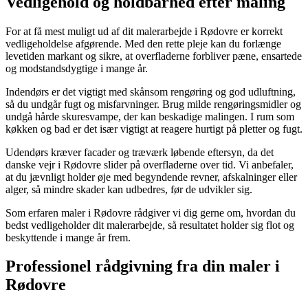
Vedligehold og holdbarhed efter maling
For at få mest muligt ud af dit malerarbejde i Rødovre er korrekt
vedligeholdelse afgørende. Med den rette pleje kan du forlænge
levetiden markant og sikre, at overfladerne forbliver pæne, ensartede
og modstandsdygtige i mange år.
Indendørs er det vigtigt med skånsom rengøring og god udluftning,
så du undgår fugt og misfarvninger. Brug milde rengøringsmidler og
undgå hårde skuresvampe, der kan beskadige malingen. I rum som
køkken og bad er det især vigtigt at reagere hurtigt på pletter og fugt.
Udendørs kræver facader og træværk løbende eftersyn, da det
danske vejr i Rødovre slider på overfladerne over tid. Vi anbefaler,
at du jævnligt holder øje med begyndende revner, afskalninger eller
alger, så mindre skader kan udbedres, før de udvikler sig.
Som erfaren maler i Rødovre rådgiver vi dig gerne om, hvordan du
bedst vedligeholder dit malerarbejde, så resultatet holder sig flot og
beskyttende i mange år frem.
Professionel rådgivning fra din maler i
Rødovre