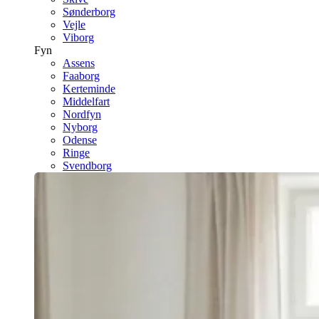
Sønderborg
Vejle
Viborg
Fyn
Assens
Faaborg
Kerteminde
Middelfart
Nordfyn
Nyborg
Odense
Ringe
Svendborg