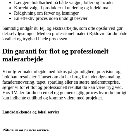
Længere holdbarhed på både vægge, lofter og facader
Korrekt valg af produkter til underlag og indeklima
Rådgivning om farver og løsninger
En effektiv proces uden unødigt besvær
Samtidig undgår du fejl og ekstraarbejde, som ofte opstår ved gør-
det-selv løsninger. Med en professionel maler i Rødovre får du både
kvalitet og tryghed i hele processen.
Din garanti for flot og professionelt
malerarbejde
Vi udfører malerarbejde med fokus på grundighed, præcision og
holdbare resultater. Uanset om du har brug for indendørs maling,
facaderenovering, tapet, spartling eller en større malerentreprise,
sørger vi for et flot og professionelt resultat du kan være tryg ved.
Hos 1Maler får du en enkel og gennemsigtig proces hvor du hurtigt
kan indhente et tilbud og komme videre med projektet.
Landsdækkende og lokal service
Pålidelig og præcis service