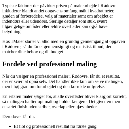
Typiske faktorer der påvirker prisen på malerarbejde i Rødovre
inkluderer blandt andet opgavens omfang målt i kvadratmeter,
graden af forberedelse, valg af materialer samt om arbejdet er
indendørs eller udendørs. Særlige detaljer som stuk, svært
tilgængelige områder eller ældre overflader kan også have
betydning.
Hos 1Maler starter vi altid med en grundig gennemgang af opgaven
i Rødovre, så du får et gennemsigtigt og realistisk tilbud, der
matcher dine behov og dit budget.
Fordele ved professionel maling
Når du vælger en professionel maler i Rødovre, får du et resultat,
der er svært at opnå selv. Det handler ikke kun om selve malingen,
men i høj grad om forarbejdet og den korrekte udførelse.
En erfaren maler sørger for, at alle overflader bliver klargjort korrekt,
så malingen hæfter optimalt og holder længere. Det giver en mere
ensartet finish uden striber, overlap eller ujævnheder.
Derudover får du:
Et flot og professionelt resultat fra første gang