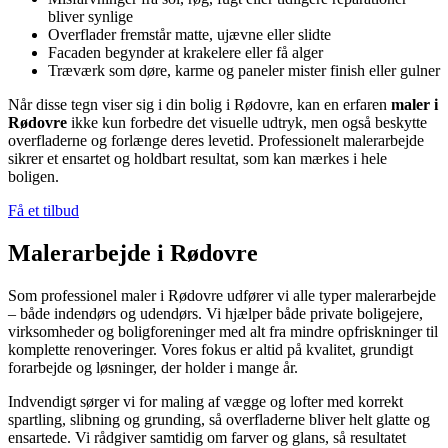
bliver synlige
Overflader fremstår matte, ujævne eller slidte
Facaden begynder at krakelere eller få alger
Træværk som døre, karme og paneler mister finish eller gulner
Når disse tegn viser sig i din bolig i Rødovre, kan en erfaren
maler i
Rødovre
ikke kun forbedre det visuelle udtryk, men også beskytte
overfladerne og forlænge deres levetid. Professionelt malerarbejde
sikrer et ensartet og holdbart resultat, som kan mærkes i hele
boligen.
Få et tilbud
Malerarbejde i Rødovre
Som professionel maler i Rødovre udfører vi alle typer malerarbejde
– både indendørs og udendørs. Vi hjælper både private boligejere,
virksomheder og boligforeninger med alt fra mindre opfriskninger til
komplette renoveringer. Vores fokus er altid på kvalitet, grundigt
forarbejde og løsninger, der holder i mange år.
Indvendigt sørger vi for maling af vægge og lofter med korrekt
spartling, slibning og grunding, så overfladerne bliver helt glatte og
ensartede. Vi rådgiver samtidig om farver og glans, så resultatet