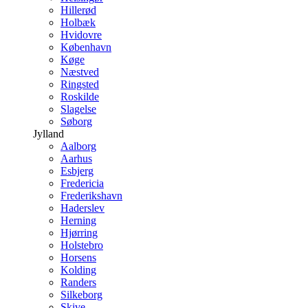
Hillerød
Holbæk
Hvidovre
København
Køge
Næstved
Ringsted
Roskilde
Slagelse
Søborg
Jylland
Aalborg
Aarhus
Esbjerg
Fredericia
Frederikshavn
Haderslev
Herning
Hjørring
Holstebro
Horsens
Kolding
Randers
Silkeborg
Skive