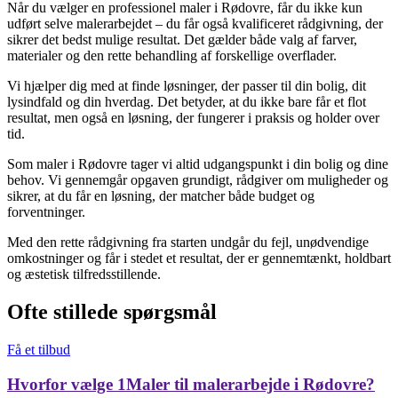
Når du vælger en professionel maler i Rødovre, får du ikke kun
udført selve malerarbejdet – du får også kvalificeret rådgivning, der
sikrer det bedst mulige resultat. Det gælder både valg af farver,
materialer og den rette behandling af forskellige overflader.
Vi hjælper dig med at finde løsninger, der passer til din bolig, dit
lysindfald og din hverdag. Det betyder, at du ikke bare får et flot
resultat, men også en løsning, der fungerer i praksis og holder over
tid.
Som maler i Rødovre tager vi altid udgangspunkt i din bolig og dine
behov. Vi gennemgår opgaven grundigt, rådgiver om muligheder og
sikrer, at du får en løsning, der matcher både budget og
forventninger.
Med den rette rådgivning fra starten undgår du fejl, unødvendige
omkostninger og får i stedet et resultat, der er gennemtænkt, holdbart
og æstetisk tilfredsstillende.
Ofte stillede spørgsmål
Få et tilbud
Hvorfor vælge 1Maler til malerarbejde i Rødovre?