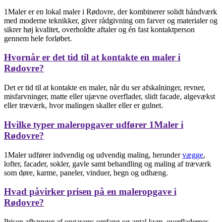
1Maler er en lokal maler i Rødovre, der kombinerer solidt håndværk
med moderne teknikker, giver rådgivning om farver og materialer og
sikrer høj kvalitet, overholdte aftaler og én fast kontaktperson
gennem hele forløbet.
Hvornår er det tid til at kontakte en maler i
Rødovre?
Det er tid til at kontakte en maler, når du ser afskalninger, revner,
misfarvninger, matte eller ujævne overflader, slidt facade, algevækst
eller træværk, hvor malingen skaller eller er gulnet.
Hvilke typer maleropgaver udfører 1Maler i
Rødovre?
1Maler udfører indvendig og udvendig maling, herunder
vægge
,
lofter, facader, sokler, gavle samt behandling og maling af træværk
som døre, karme, paneler, vinduer, hegn og udhæng.
Hvad påvirker prisen på en maleropgave i
Rødovre?
Prisen afhænger af opgavens omfang og antal kvm, overfladernes