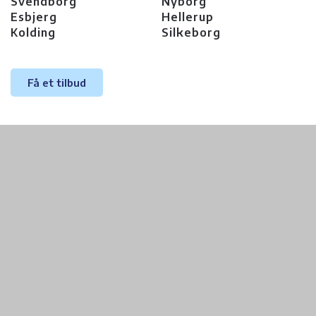
Svendborg
Nyborg
Esbjerg
Hellerup
Kolding
Silkeborg
Få et tilbud