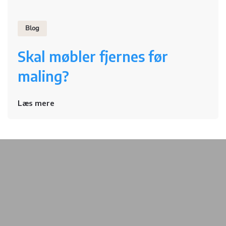
Blog
Skal møbler fjernes før
maling?
Læs mere