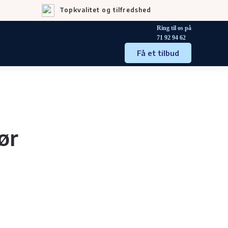
Topkvalitet og tilfredshed
Ring til os på
71 92 94 62
Få et tilbud
ør