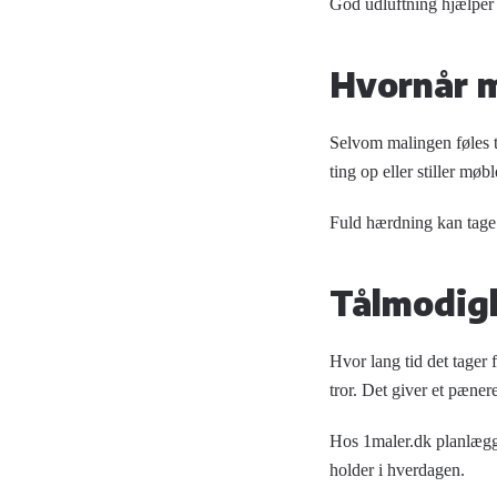
God udluftning hjælper
Hvornår 
Selvom malingen føles tø
ting op eller stiller møbl
Fuld hærdning kan tage f
Tålmodigh
Hvor lang tid det tager 
tror. Det giver et pæner
Hos 1maler.dk planlægger
holder i hverdagen.