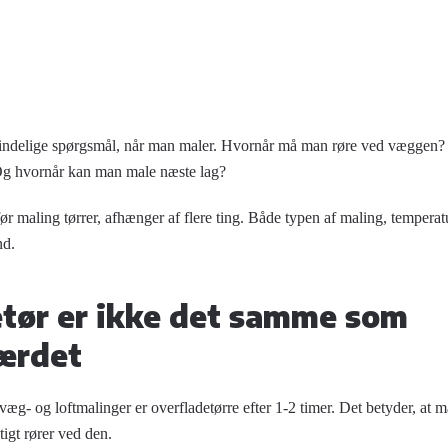
lmindelige spørgsmål, når man maler. Hvornår må man røre ved
væggen
?
Og hvornår kan man male næste lag?
før maling tørrer, afhænger af flere ting. Både typen af maling, tempera
nd.
tør er ikke det samme som
ærdet
e væg- og
loftmalinger
er overfladetørre efter 1-2 timer. Det betyder, at 
tigt rører ved den.