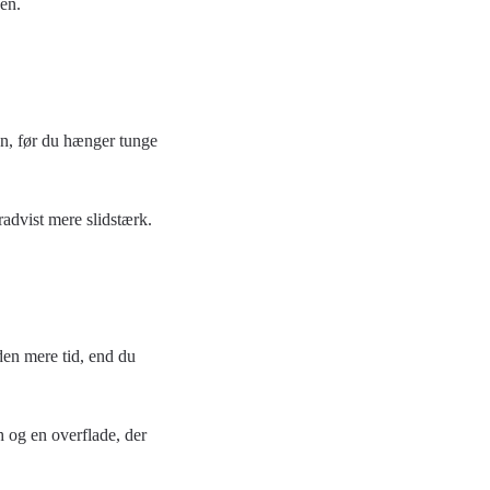
en.
øgn, før du hænger tunge
radvist mere slidstærk.
 den mere tid, end du
sh og en overflade, der