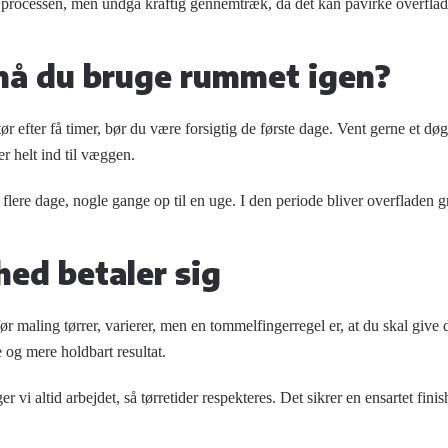
 processen, men undgå kraftig gennemtræk, da det kan påvirke overflad
må du bruge rummet igen?
r efter få timer, bør du være forsigtig de første dage. Vent gerne et d
er helt ind til
væggen
.
lere dage, nogle gange op til en uge. I den periode bliver overfladen g
ed betaler sig
før maling tørrer, varierer, men en tommelfingerregel er, at du skal give
e og mere holdbart resultat.
 vi altid arbejdet, så tørretider respekteres. Det sikrer en ensartet fini