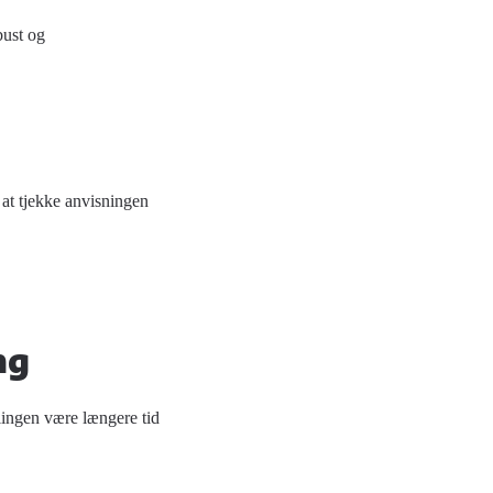
bust og
 at tjekke anvisningen
ng
alingen være længere tid