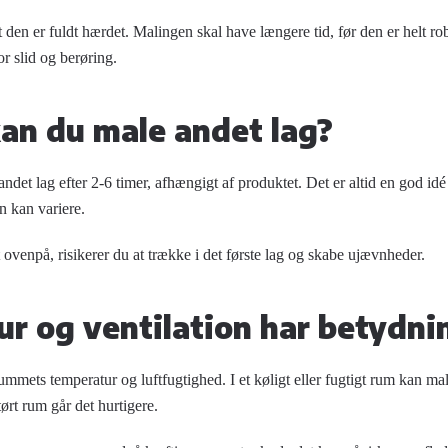
 den er fuldt hærdet. Malingen skal have længere tid, før den er helt ro
r slid og berøring.
an du male andet lag?
det lag efter 2-6 timer, afhængigt af produktet. Det er altid en god idé
n kan variere.
t ovenpå, risikerer du at trække i det første lag og skabe ujævnheder.
r og ventilation har betydni
ummets temperatur og luftfugtighed. I et køligt eller fugtigt rum kan m
 tørt rum går det hurtigere.