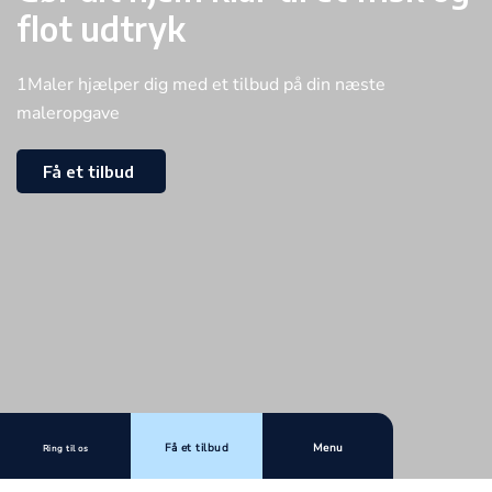
flot udtryk
1Maler hjælper dig med et tilbud på din næste
maleropgave
Få et tilbud
Få et tilbud
Menu
Ring til os