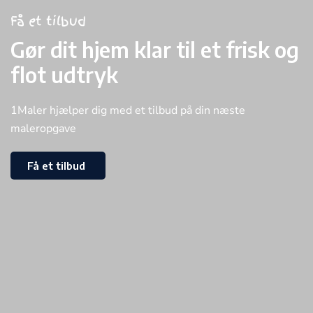
Få et tilbud
Gør dit hjem klar til et frisk og
flot udtryk
1Maler hjælper dig med et tilbud på din næste
maleropgave
Få et tilbud