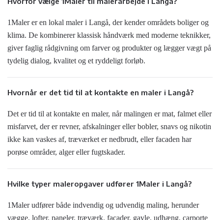
Hvorfor vælge 1Maler til malerarbejde i Langå?
1Maler er en lokal maler i Langå, der kender områdets boliger og
klima. De kombinerer klassisk håndværk med moderne teknikker,
giver faglig rådgivning om farver og produkter og lægger vægt på
tydelig dialog, kvalitet og et ryddeligt forløb.
Hvornår er det tid til at kontakte en maler i Langå?
Det er tid til at kontakte en maler, når malingen er mat, falmet eller
misfarvet, der er revner, afskalninger eller bobler, snavs og nikotin
ikke kan vaskes af, træværket er nedbrudt, eller facaden har
porøse områder, alger eller fugtskader.
Hvilke typer maleropgaver udfører 1Maler i Langå?
1Maler udfører både indvendig og udvendig maling, herunder
vægge, lofter, paneler, træværk, facader, gavle, udhæng, carporte