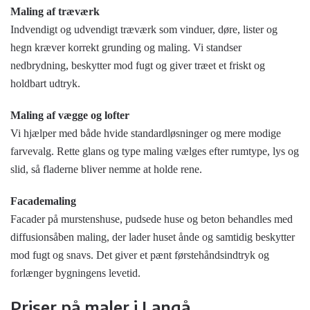
Maling af træværk
Indvendigt og udvendigt træværk som vinduer, døre, lister og
hegn kræver korrekt grunding og maling. Vi standser
nedbrydning, beskytter mod fugt og giver træet et friskt og
holdbart udtryk.
Maling af vægge og lofter
Vi hjælper med både hvide standardløsninger og mere modige
farvevalg. Rette glans og type maling vælges efter rumtype, lys og
slid, så fladerne bliver nemme at holde rene.
Facademaling
Facader på murstenshuse, pudsede huse og beton behandles med
diffusionsåben maling, der lader huset ånde og samtidig beskytter
mod fugt og snavs. Det giver et pænt førstehåndsindtryk og
forlænger bygningens levetid.
Priser på maler i Langå