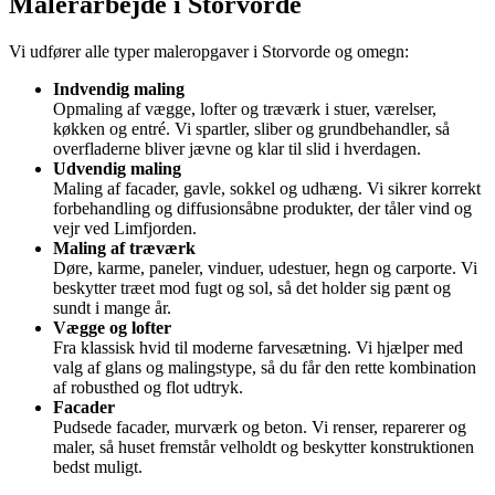
Malerarbejde i Storvorde
Vi udfører alle typer maleropgaver i Storvorde og omegn:
Indvendig maling
Opmaling af vægge, lofter og træværk i stuer, værelser,
køkken og entré. Vi spartler, sliber og grundbehandler, så
overfladerne bliver jævne og klar til slid i hverdagen.
Udvendig maling
Maling af facader, gavle, sokkel og udhæng. Vi sikrer korrekt
forbehandling og diffusionsåbne produkter, der tåler vind og
vejr ved Limfjorden.
Maling af træværk
Døre, karme, paneler, vinduer, udestuer, hegn og carporte. Vi
beskytter træet mod fugt og sol, så det holder sig pænt og
sundt i mange år.
Vægge og lofter
Fra klassisk hvid til moderne farvesætning. Vi hjælper med
valg af glans og malingstype, så du får den rette kombination
af robusthed og flot udtryk.
Facader
Pudsede facader, murværk og beton. Vi renser, reparerer og
maler, så huset fremstår velholdt og beskytter konstruktionen
bedst muligt.