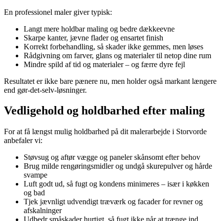
En professionel maler giver typisk:
Langt mere holdbar maling og bedre dækkeevne
Skarpe kanter, jævne flader og ensartet finish
Korrekt forbehandling, så skader ikke gemmes, men løses
Rådgivning om farver, glans og materialer til netop dine rum
Mindre spild af tid og materialer – og færre dyre fejl
Resultatet er ikke bare pænere nu, men holder også markant længere
end gør-det-selv-løsninger.
Vedligehold og holdbarhed efter maling
For at få længst mulig holdbarhed på dit malerarbejde i Storvorde
anbefaler vi:
Støvsug og aftør vægge og paneler skånsomt efter behov
Brug milde rengøringsmidler og undgå skurepulver og hårde
svampe
Luft godt ud, så fugt og kondens minimeres – især i køkken
og bad
Tjek jævnligt udvendigt træværk og facader for revner og
afskalninger
Udbedr småskader hurtigt, så fugt ikke når at trænge ind