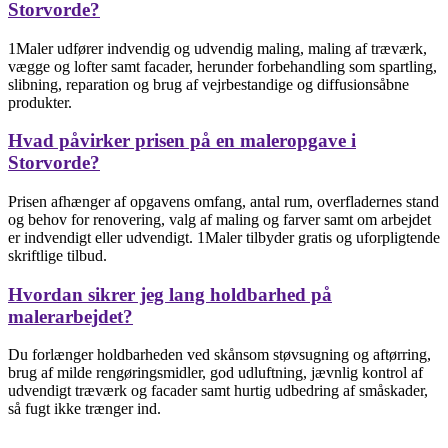
Storvorde?
1Maler udfører indvendig og udvendig maling, maling af træværk,
vægge og lofter samt facader, herunder forbehandling som spartling,
slibning, reparation og brug af vejrbestandige og diffusionsåbne
produkter.
Hvad påvirker prisen på en maleropgave i
Storvorde?
Prisen afhænger af opgavens omfang, antal rum, overfladernes stand
og behov for renovering, valg af maling og farver samt om arbejdet
er indvendigt eller udvendigt. 1Maler tilbyder gratis og uforpligtende
skriftlige tilbud.
Hvordan sikrer jeg lang holdbarhed på
malerarbejdet?
Du forlænger holdbarheden ved skånsom støvsugning og aftørring,
brug af milde rengøringsmidler, god udluftning, jævnlig kontrol af
udvendigt træværk og facader samt hurtig udbedring af småskader,
så fugt ikke trænger ind.