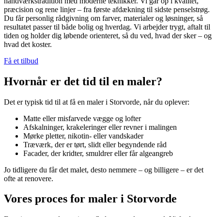
håndværkstradition med moderne teknikker. Vi går op i kvalitet,
præcision og rene linjer – fra første afdækning til sidste penselstrøg.
Du får personlig rådgivning om farver, materialer og løsninger, så
resultatet passer til både bolig og hverdag. Vi arbejder trygt, aftalt til
tiden og holder dig løbende orienteret, så du ved, hvad der sker – og
hvad det koster.
Få et tilbud
Hvornår er det tid til en maler?
Det er typisk tid til at få en maler i Storvorde, når du oplever:
Matte eller misfarvede vægge og lofter
Afskalninger, krakeleringer eller revner i malingen
Mørke pletter, nikotin- eller vandskader
Træværk, der er tørt, slidt eller begyndende råd
Facader, der kridter, smuldrer eller får algeangreb
Jo tidligere du får det malet, desto nemmere – og billigere – er det
ofte at renovere.
Vores proces for maler i Storvorde