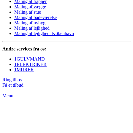
Maling af trapper
Maling af vægge
Maling af stue
Maling af badeværelse
Maling af nybyg
Maling af lejlighed
Maling af lejlighed København
Andre services fra os:
1GULVMAND
1ELEKTRIKER
1MURER
Ring til os
Få et tilbud
Menu