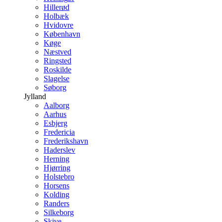
Hillerød
Holbæk
Hvidovre
København
Køge
Næstved
Ringsted
Roskilde
Slagelse
Søborg
Jylland
Aalborg
Aarhus
Esbjerg
Fredericia
Frederikshavn
Haderslev
Herning
Hjørring
Holstebro
Horsens
Kolding
Randers
Silkeborg
Skive